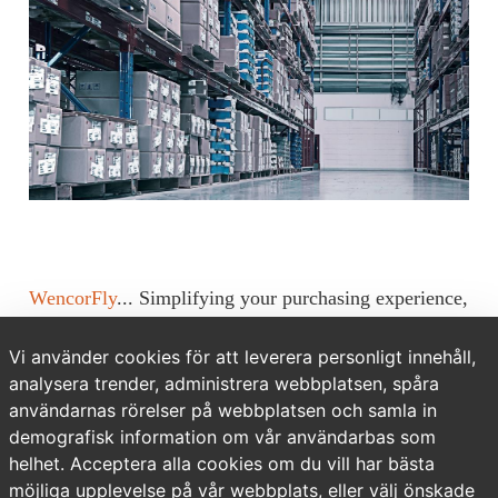
WencorFly
... Simplifying your purchasing experience,
on your time.
Vi använder cookies för att leverera personligt innehåll,
SEARCH
parts, NHAs and ATAs
analysera trender, administrera webbplatsen, spåra
användarnas rörelser på webbplatsen och samla in
TRACK
orders and shipments
demografisk information om vår användarbas som
helhet. Acceptera alla cookies om du vill har bästa
VIEW
available stock by locations and lead times
möjliga upplevelse på vår webbplats, eller välj önskade