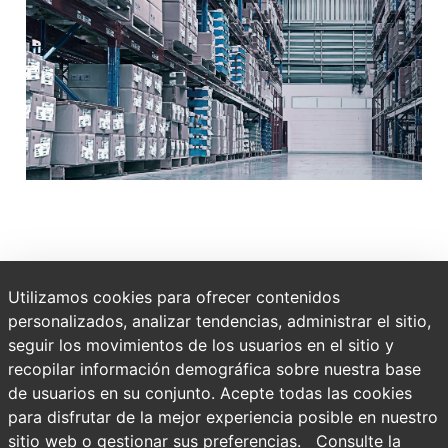
WencorFly
... Simplifying your purchasing experience,
on your time.
Utilizamos cookies para ofrecer contenidos
personalizados, analizar tendencias, administrar el sitio,
SEARCH
parts, NHAs and ATAs
seguir los movimientos de los usuarios en el sitio y
recopilar información demográfica sobre nuestra base
TRACK
orders and shipments
de usuarios en su conjunto. Acepte todas las cookies
para disfrutar de la mejor experiencia posible en nuestro
VIEW
available stock by locations and lead times
sitio web o gestionar sus preferencias.
Consulte la